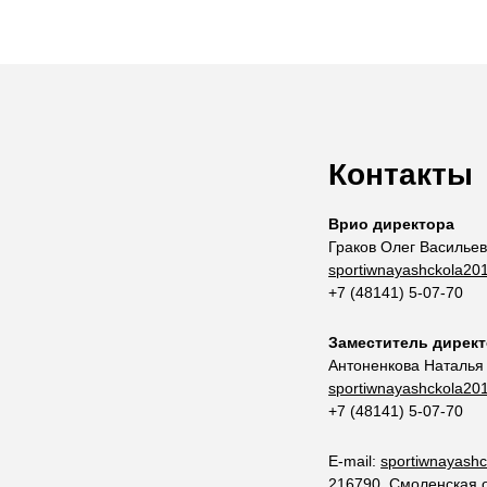
Контакты
Врио директора
Граков Олег Василье
sportiwnayashckola20
+7 (48141) 5-07-70
Заместитель дирек
Антоненкова Наталья
sportiwnayashckola20
+7 (48141) 5-07-70
E-mail:
sportiwnayash
216790, Смоленская об