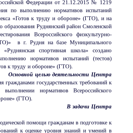
Российской Федерации от 21.12.2015 № 1219
ания по выполнению нормативов испытаний
екса «Готов к труду и обороне» (ГТО), и на
о образования Руднянский район Смоленской
стирования Всероссийского физкультурно-
ГТО)» в г. Рудня на базе Муниципального
я «Руднянская спортивная школа» создано
ыполнению нормативов испытаний (тестов)
кса «Готов к труду и обороне» (ГТО).
Основной целью деятельности Центра
ия гражданами государственных требований к
и выполнении нормативов Всероссийского
отов к труду и обороне» (ГТО).
В задачи Центра
я входит:
тодической помощи гражданам в подготовке к
бований к оценке уровня знаний и умений в