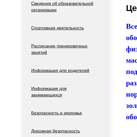
Сведения об образовательной
Це
организации
Вс
Спортивная деятельность
об
Расписание тренировочных
фи
занятий
ма
по
Информация для родителей
ра
Информация для
но
занимающихся
зо
Безопасность и здоровье
обо
Дорожная безопасность