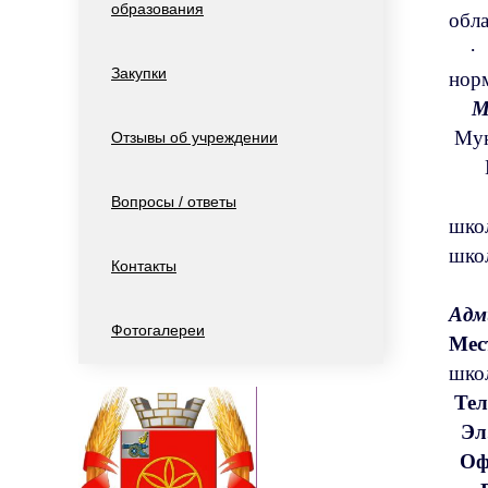
образования
о
·
Закупки
нор
М
Мун
Отзывы об учреждении
Вопросы / ответы
шк
ш
Контакты
Адм
Фотогалереи
Мес
Тел
Эл
Оф