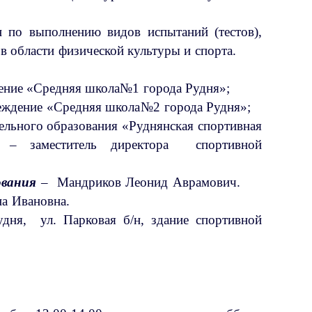
ультуры и спорта;
н по выполнению видов испытаний (тестов),
ий в области физической культуры и спорта.
ждение «Средняя школа№1 города Рудня»;
реждение «Средняя школа№2 города Рудня»;
льного образования «Руднянская спортивная
– заместитель директора спортивной
алья Анатольевна.
ования
– Мандриков Леонид Аврамович.
ева Ирина Ивановна.
Рудня, ул. Парковая б/н, здание спортивной
лы.
 5-07-70
t-rudn.gov67.ru/