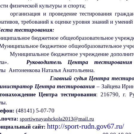
бласти физической к
организация и проведение тестирования гражда
мативов, требований к оценке уровня знаний и умен
еста тестирования:
иципальное бюджетное общеобразовательное учре
Муниципальное бюджетное общеобразовательное уч
Муниципальное бюджетное учреждение дополните
ола».
Руководитель Центра тестирования
колы Антоненкова Нат
Главный судья Центра тестир
инистратор Центра тестирования
– Зайц
тонахождение Центра тестирования
: 216790, г. 
шко
ефон:
(48141)
.почта:
sportiwnayashckola2013@mail.ru
http://spor
ициальный сайт: