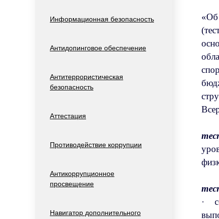
«Об
Информационная безопасность
(тес
осн
Антидопинговое обеспечение
обл
спо
Антитеррористическая
бюд
безопасность
стр
Все
Аттестация
тес
Противодействие коррупции
уро
фи
Антикоррупционное
просвещение
·
Навигатор дополнительного
вып