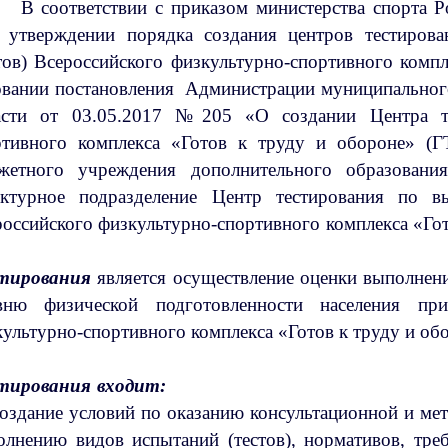
В соответствии с приказом министерства спорта 
 утверждении порядка создания центров тестиров
тов) Всероссийского физкультурно-спортивного компл
овании постановления Администрации муниципальног
асти от 03.05.2017 №205 «О создании Центра те
ртивного комплекса «Готов к труду и обороне» (
жетного учреждения дополнительного образовани
уктурное подразделение Центр тестирования по в
российского физкультурно-спортивного компле
тирования
является осуществление оценки выполнен
вню физической подготовленности населения пр
зкультурно-спортивного комплекса «Г
тестировани
создание условий по оказанию консультационной и ме
олнению видов испытаний (тестов), нормативов, тре