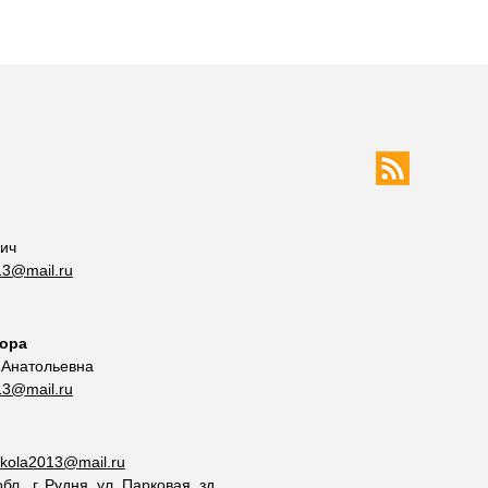
вич
13@mail.ru
тора
 Анатольевна
13@mail.ru
ckola2013@mail.ru
л., г. Рудня, ул. Парковая, зд.