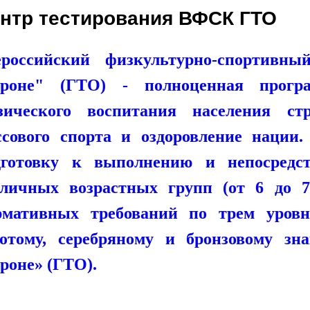
нтр тестирования ВФСК ГТО
ероссийский физкультурно-спортивн
ороне" (ГТО)
- полноценная прогр
зического воспитания населения ст
ссового спорта и оздоровление нации
дготовку к выполнению и непосредст
зличных возрастных групп (от 6 до 7
рмативных требований по трем уровн
лотому, серебряному и бронзовому з
роне» (ГТО).