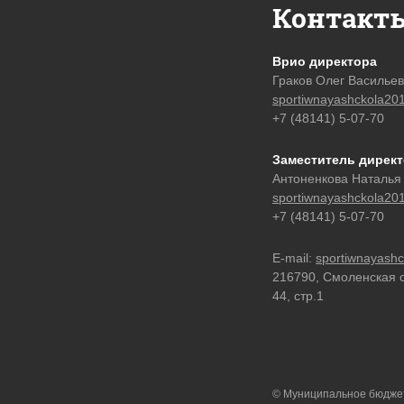
Контакт
Врио директора
Граков Олег Василье
sportiwnayashckola20
+7 (48141) 5-07-70
Заместитель дирек
Антоненкова Наталья
sportiwnayashckola20
+7 (48141) 5-07-70
E-mail:
sportiwnayash
216790, Смоленская об
44, стр.1
© Муниципальное бюджет