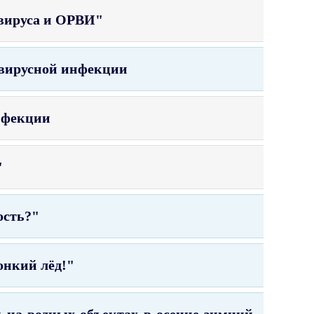
авируса и ОРВИ"
авирусной инфекции
нфекции
"
ость?"
онкий лёд!"
 на водных объектах в осенне-зимний