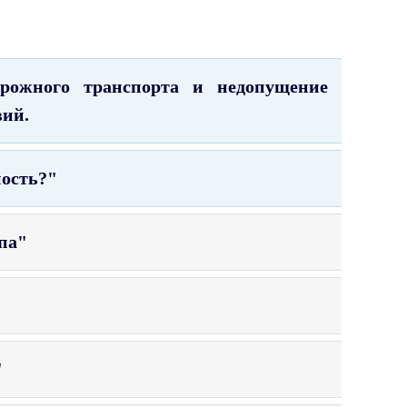
орожного транспорта и недопущение
вий.
ность?"
па"
"