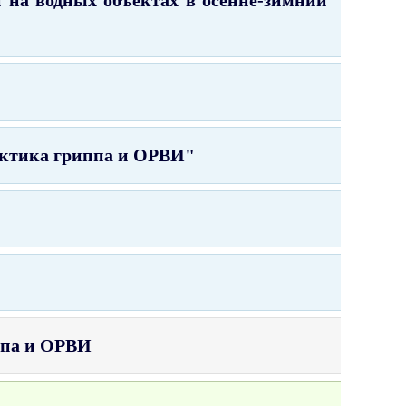
актика гриппа и ОРВИ
"
ппа и ОРВИ