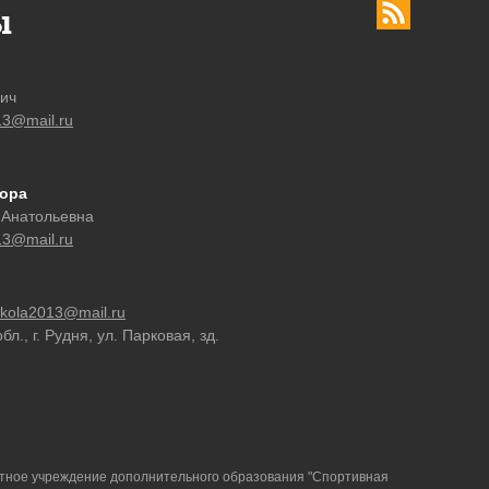
ы
вич
13@mail.ru
тора
 Анатольевна
13@mail.ru
ckola2013@mail.ru
л., г. Рудня, ул. Парковая, зд.
ное учреждение дополнительного образования "Спортивная