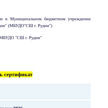
ение в Муниципальном бюджетном учреждении
дни" (МБУДО"СШ г. Рудни")
 МБУДО "СШ г. Рудни"
ь сертификат