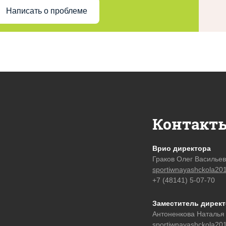
Написать о проблеме
Контакт
Врио директора
Граков Олег Василье
sportiwnayashckola20
+7 (48141) 5-07-70
Заместитель дирек
Антоненкова Наталья
sportiwnayashckola20