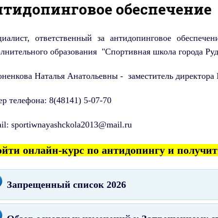
нтидопинговое обеспечение
циалист, ответственный за антидопинговое обеспеч
лнительного образования "Спортивная школа города Ру
ненкова Наталья Анатольевны - заместитель директора
р телефона: 8(48141) 5-07-70
il: sportiwnayashckola2013@mail.ru
йти онлайн-курс по антидопингу и получит
Запрещенный список 2026