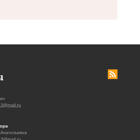
ы
вич
13@mail.ru
тора
 Анатольевна
13@mail.ru