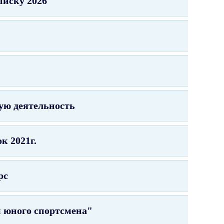
писку 2026
ую деятельность
к 2021г.
рс
м юного спортсмена"