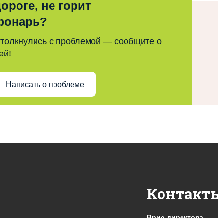
дороге, не горит
фонарь?
толкнулись с проблемой — сообщите о
ей!
Написать о проблеме
Контакт
Врио директора