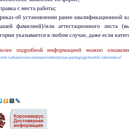
правка с места работы;
Приказ об установлении ранее квалификационной ка
ашей фамилией)/или аттестационного листа (вы
егории указывается в любом случае, даже если катег
олее подробной информацией можно ознаком
nsk.ru/kadrovoe-obespec/attestaciya-pedagogicheskih-rabotnikov/