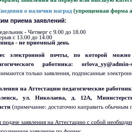
ведения о наличии наград
(упрощенная форма а
им приема заявлений:
дельник - Четверг с 9.00 до 18.00
рыв с 13.00 до 14.00
ница - не приемный день
ес электронной почты, по которой можно 
агогического работника: orlova_yy
@admin-s
нимаются только заявления, подписанные электрон
вления на Аттестацию педагогические работники
ленск, ул. Николаева, д. 12А, Министерс
асти
(примечание: достаточно направить обычным 
 подаче заявления на Аттестацию с собой необход
Заполненное
заявление по форме
;