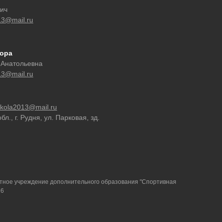
вич
13@mail.ru
тора
 Анатольевна
13@mail.ru
ckola2013@mail.ru
л., г. Рудня, ул. Парковая, зд.
ное учреждение дополнительного образования "Спортивная
26