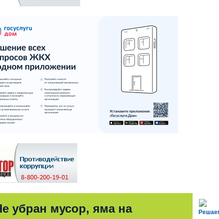
Не убран мусор, яма на
Решае