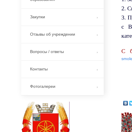
2. С
3. 
Закупки
с В
Отзывы об учреждении
кат
С б
Вопросы / ответы
smole
Контакты
Фотогалереи