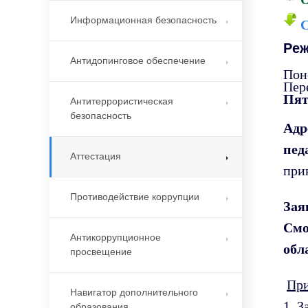
Информационная безопасность
С
Реж
Антидопинговое обеспечение
Поне
Пере
Пят
Антитеррористическая
безопасность
Адр
пед
Аттестация
при
Противодействие коррупции
Зая
Смо
Антикоррупционное
обл
просвещение
При
Навигатор дополнительного
1. 
образования