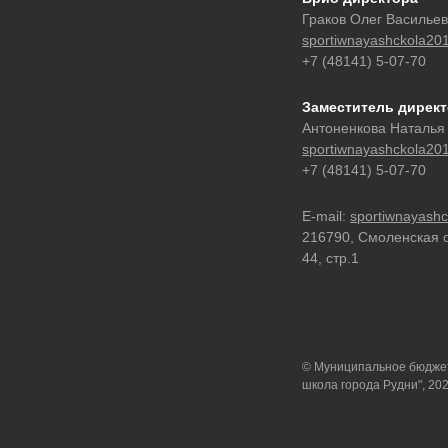
Граков Олег Василье
sportiwnayashckola20
+7 (48141) 5-07-70
Заместитель дирек
Антоненкова Наталья
sportiwnayashckola20
+7 (48141) 5-07-70
E-mail:
sportiwnayash
216790, Смоленская об
44, стр.1
© Муниципальное бюджет
школа города Рудни", 20