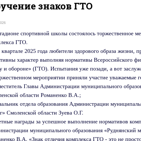
учение знаков ГТО
2026
тадионе спортивной школы состоялось торжественное ме
лекса ГТО.
 квартале 2025 года любители здорового образа жизни, п
тивны характер выполняя нормативы Всероссийского физ
у и обороне» (ГТО). Испытания уже позади, а вот заслу
ржественном мероприятии приняли участие уважаемые г
меститель Главы Администрации муниципального образ
енской области Романенко В.А.;
чальник отдела образования Администрации муниципал
г» Смоленской области Зуева О.Г.
тные награды за успешное выполнение нормативов комп
нистрации муниципального образования «Руднянский м
ненко В.А. «Знак отличия комплекса ГТО - это не просто 