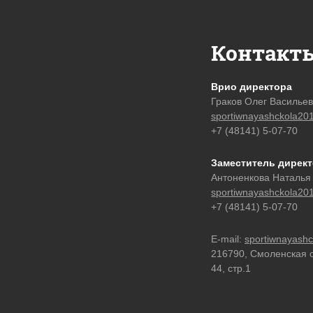
Контакт
Врио директора
Граков Олег Василье
sportiwnayashckola20
+7 (48141) 5-07-70
Заместитель дирек
Антоненкова Наталья
sportiwnayashckola20
+7 (48141) 5-07-70
E-mail:
sportiwnayash
216790, Смоленская об
44, стр.1