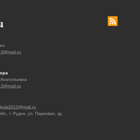
ы
вич
13@mail.ru
тора
 Анатольевна
13@mail.ru
ckola2013@mail.ru
л., г. Рудня, ул. Парковая, зд.