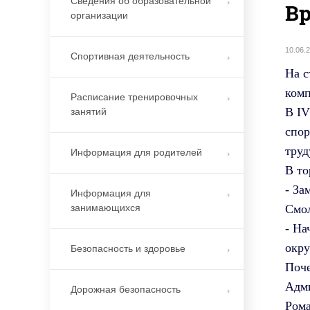
Сведения об образовательной
Вр
организации
10.06.
Спортивная деятельность
На с
комп
Расписание тренировочных
В IV
занятий
спор
труд
Информация для родителей
В то
- За
Информация для
Смол
занимающихся
- На
окру
Безопасность и здоровье
Поче
Адми
Дорожная безопасность
Рома